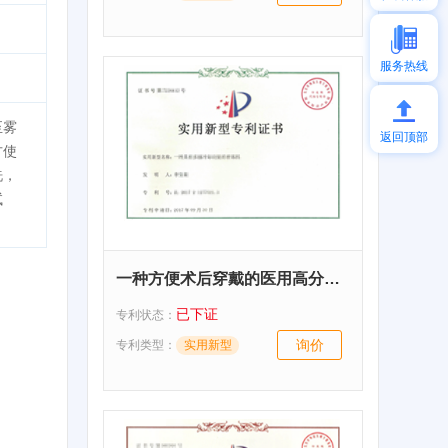
服务热线
至雾
返回顶部
方使
洗，
试
一种方便术后穿戴的医用高分子夹板
已下证
专利状态：
询价
专利类型：
实用新型