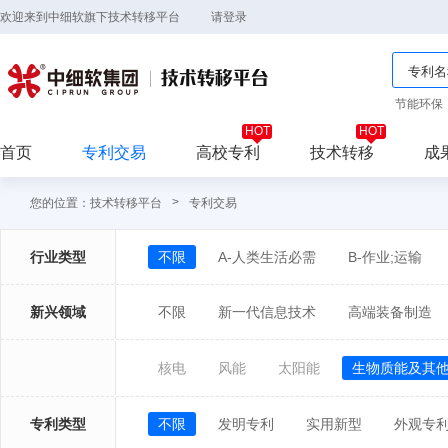
欢迎来到中细软旗下技术转移平台
请登录
节能环保
首页
专利交易
高校专利
技术转移
成
>
您的位置：
技术转移平台
专利交易
行业类型
不限
A-人类生活必需
B-作业;运输
新兴领域
不限
新一代信息技术
高端装备制造
核电
风能
太阳能
生物质能及其
专利类型
不限
发明专利
实用新型
外观专